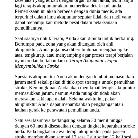
kesehatan yang terkait dengan organ dalam anda, lebih lanjut
lagi terapis akupuntur akan memeriksa detak nadi anda.
Pemeriksaan ini akan berbeda dengan dunia medis, ada
terperinci dalam ilmu akupuntur seputar lidah dan nadi yang
dapat menampilkan metode pesat dalam pelaksanaan
pemulihannya.
Saat saatnya untuk terapi, Anda akan dipinta untuk berbaring.
Bertumpu pada zona yang akan ditangani oleh ahli
akupunktur, Anda juga bisa diberi tuntunan menghadap ke
atas, tengkurap, atau menyamping agar proses terapi berjalan
nyaman dan bertahan lama.
Terapi Akupuntur Dapat
Menyembuhkan Stroke
Spesialis akupunktur Anda akan dengan lembut memasukkan
jarum steril sekali pakai di titik-spot strategis untuk pemulihan
stroke, Kemungkinan Anda akan menikmati terapis akupuntur
memasukkan jarum, namun Anda mungkin tidak akan
merasakan sakit apa malah. Selama waktu ini, pakar
akupunktur Anda dapat menambahkan penghangat atau
latihan gerak ke perawatan pemulihan anda.
Satu sesi lazimnya berlangsung selama 30 menit hingga
dengan 60 menit disesuaikan dengan tingkat keparahan stroke
anda. Pada tingkatan awal terapi akupunktur pada pasien
stroke membutuhkan sampai 12 sesi. Lalu setiap 12 kali sesi