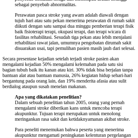
sebagai penyebab abnormalitas.
Perawatan pasca stroke yang awam adalah diawali dengan
tujuh hari atau satu pekan menerima perawatan di rumah sakit
diikuti dengan satu sampai dua minggu pemberian terapi fisik
baik fisioterapi terapi, okupasi terapi, dan terapi wicara di
fasilitas rehabilitasi. Sesudah tiga pekan atau lebih menjalani
rehabilitasi rawat jalan, umumnya pengobatan dirumah sakit
disuarakan usai, tapi pemulihan pasien masih jauh dari selesai.
Secara presentase kejadian setelah terjadi stroke pasien akan
mengalami kejadian 50% mengalami kelemahan pada satu sisi
bagian tubuh baik itu kanan atau kiri. 30% tidak bisa berjalan tanpa
bantuan alat atau bantuan manusia, 26% kegiatan hidup sehari-hari
bergantung pada orang lain, dan 19% menderita afasia atau sulit
berdialog ataupun susah menelan makanan.
Apa yang dikatakan penelitian?
Dalam sebuah penelitian tahun 2005, orang yang pernah
mengalami stroke diberikan kans untuk mencoba terapi
akupunktur. Tujuan terapi merupakan untuk menolong
meringankan rasa sakit dan ketidaknyamanan akibat stroke.
Para peneliti menemukan bahwa peserta yang menerima
akupunktur mengamati peningkatan kelenturan pergelangan