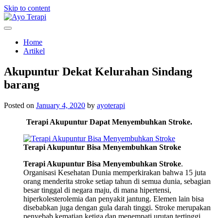
Skip to content
Homecare Akupunktur
Ayo Terapi
Home
Artikel
Akupuntur Dekat Kelurahan Sindang
barang
Posted on
January 4, 2020
by
ayoterapi
Terapi Akupuntur Dapat Menyembuhkan Stroke.
Terapi Akupuntur Bisa Menyembuhkan Stroke
Terapi Akupuntur Bisa Menyembuhkan Stroke
.
Organisasi Kesehatan Dunia memperkirakan bahwa 15 juta
orang menderita stroke setiap tahun di semua dunia, sebagian
besar tinggal di negara maju, di mana hipertensi,
hiperkolesterolemia dan penyakit jantung. Elemen lain bisa
disebabkan juga dengan gula darah tinggi. Stroke merupakan
penyebab kematian ketiga dan menempati urutan tertinggi