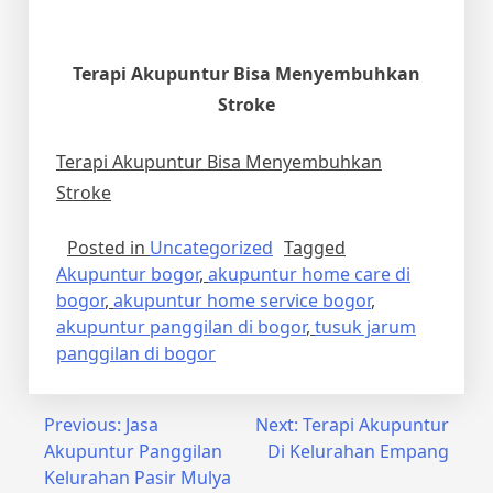
Terapi Akupuntur Bisa Menyembuhkan
Stroke
Terapi Akupuntur Bisa Menyembuhkan
Stroke
Posted in
Uncategorized
Tagged
Akupuntur bogor
,
akupuntur home care di
bogor
,
akupuntur home service bogor
,
akupuntur panggilan di bogor
,
tusuk jarum
panggilan di bogor
Post
Previous:
Jasa
Next:
Terapi Akupuntur
Akupuntur Panggilan
Di Kelurahan Empang
navigation
Kelurahan Pasir Mulya