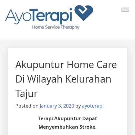
Skip
Ayo Terapi
Homecare Akupunktur
to
content
Akupuntur Home Care
Di Wilayah Kelurahan
Tajur
Posted on
January 3, 2020
by
ayoterapi
Terapi Akupuntur Dapat
Menyembuhkan Stroke.